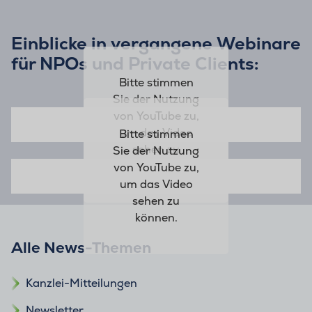
Einblicke in vergangene Webinare
für NPOs und Private Clients:
Bitte stimmen
Sie der Nutzung
von YouTube zu,
um das Video
Bitte stimmen
sehen zu
Sie der Nutzung
können.
von YouTube zu,
um das Video
sehen zu
können.
Alle News-Themen
Kanzlei-Mitteilungen
Newsletter