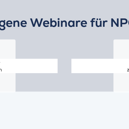
ngene Webinare für NP
e
n