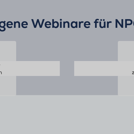
ngene Webinare für NP
e
n