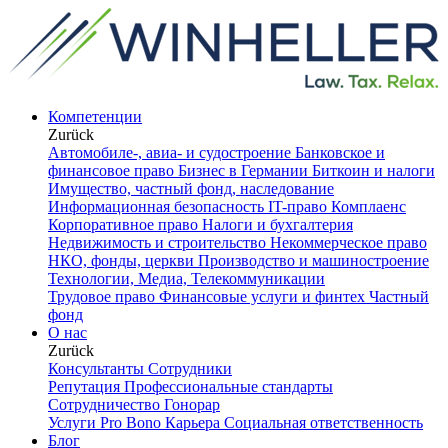
Компетенции
Zurück
Автомобиле-, авиа- и судостроение
Банковское и
финансовое право
Бизнес в Германии
Биткоин и налоги
Имущество, частный фонд, наследование
Информационная безопасность
IT-право
Комплаенс
Корпоративное право
Налоги и бухгалтерия
Недвижимость и строительство
Некоммерческое право
НКО, фонды, церкви
Производство и машиностроение
Технологии, Медиа, Телекоммуникации
Трудовое право
Финансовые услуги и финтех
Частный
фонд
О нас
Zurück
Консультанты
Сотрудники
Репутация
Профессиональные стандарты
Сотрудничество
Гонорар
Услуги Pro Bono
Карьера
Социальная ответственность
Блог