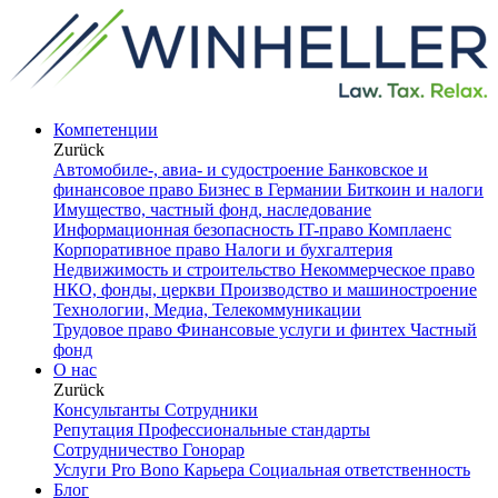
Компетенции
Zurück
Автомобиле-, авиа- и судостроение
Банковское и
финансовое право
Бизнес в Германии
Биткоин и налоги
Имущество, частный фонд, наследование
Информационная безопасность
IT-право
Комплаенс
Корпоративное право
Налоги и бухгалтерия
Недвижимость и строительство
Некоммерческое право
НКО, фонды, церкви
Производство и машиностроение
Технологии, Медиа, Телекоммуникации
Трудовое право
Финансовые услуги и финтех
Частный
фонд
О нас
Zurück
Консультанты
Сотрудники
Репутация
Профессиональные стандарты
Сотрудничество
Гонорар
Услуги Pro Bono
Карьера
Социальная ответственность
Блог