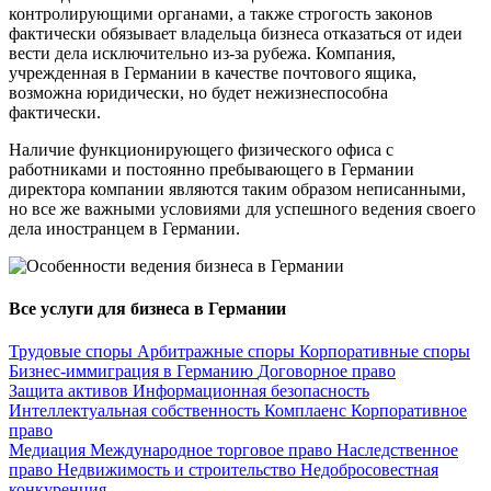
контролирующими органами, а также строгость законов
фактически обязывает владельца бизнеса отказаться от идеи
вести дела исключительно из-за рубежа. Компания,
учрежденная в Германии в качестве почтового ящика,
возможна юридически, но будет нежизнеспособна
фактически.
Наличие функционирующего физического офиса с
работниками и постоянно пребывающего в Германии
директора компании являются таким образом неписанными,
но все же важными условиями для успешного ведения своего
дела иностранцем в Германии.
Все услуги для бизнеса в Германии
Трудовые споры
Арбитражные споры
Корпоративные споры
Бизнес-иммиграция в Германию
Договорное право
Защита активов
Информационная безопасность
Интеллектуальная собственность
Комплаенс
Корпоративное
право
Медиация
Международное торговое право
Наследственное
право
Недвижимость и строительство
Недобросовестная
конкуренция