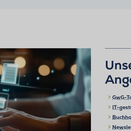
Unse
Ange
GwG-To
IT-ges
Buchha
Newslet