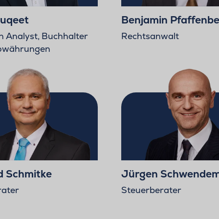
uqeet
Benjamin Pfaffenbe
n Analyst, Buchhalter
Rechtsanwalt
towährungen
 Schmitke
Jürgen Schwende
rater
Steuerberater