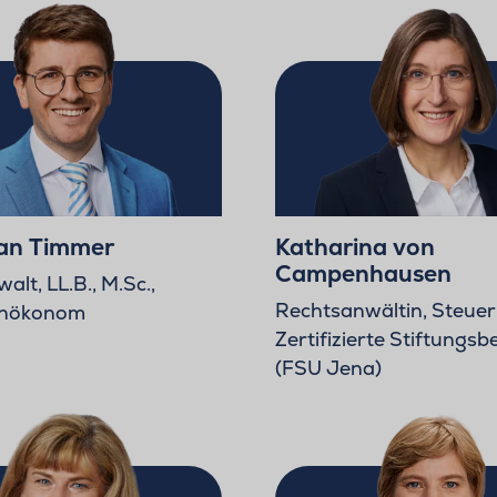
ian Timmer
Katharina von
Campenhausen
lt, LL.B., M.Sc.,
Rechtsanwältin, Steuer
enökonom
Zertifizierte Stiftungsb
(FSU Jena)