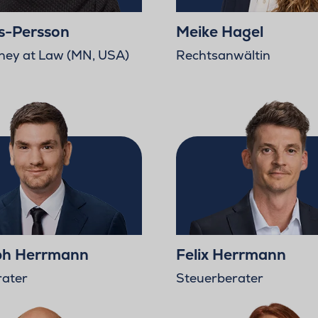
ss-Persson
Meike Hagel
rney at Law (MN, USA)
Rechtsanwältin
ph Herrmann
Felix Herrmann
rater
Steuerberater