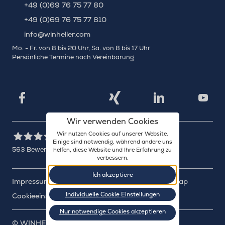
+49 (0)69 76 75 77 80
+49 (0)69 76 75 77 810
info@winheller.com
Mo. - Fr. von 8 bis 20 Uhr, Sa. von 8 bis 17 Uhr
Persönliche Termine nach Vereinbarung
X
Xing
Facebook
LinkedIn
YouTu
Wir verwenden Cookies
Wir nutzen Cookies auf unserer Website.
Einige sind notwendig, während andere uns
563
Bewertungen auf ProvenExpert.com
helfen, diese Website und Ihre Erfahrung zu
verbessern.
WINHELLER GmbH
Ich akzeptiere
Impressum
Datenschutz
Barrierefreiheit
Sitemap
Individuelle Cookie Einstellungen
Cookieeinstellungen
Nur notwendige Cookies akzeptieren
©
WINHELLER GmbH
: 2003-2026