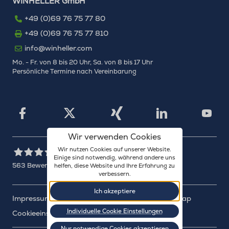
WINHELLER GmbH
+49 (0)69 76 75 77 80
+49 (0)69 76 75 77 810
info@winheller.com
Mo. - Fr. von 8 bis 20 Uhr, Sa. von 8 bis 17 Uhr
Persönliche Termine nach Vereinbarung
X
Xing
Facebook
LinkedIn
YouTu
Wir verwenden Cookies
Wir nutzen Cookies auf unserer Website.
Einige sind notwendig, während andere uns
563
Bewertungen auf ProvenExpert.com
helfen, diese Website und Ihre Erfahrung zu
verbessern.
WINHELLER GmbH
Ich akzeptiere
Impressum
Datenschutz
Barrierefreiheit
Sitemap
Individuelle Cookie Einstellungen
Cookieeinstellungen
Nur notwendige Cookies akzeptieren