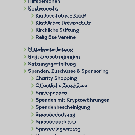
Hilfspersonen
Kirchenrecht
Kirchenstatus - KdöR
Kirchlicher Datenschutz
Kirchliche Stiftung
Religiöse Vereine
Mittelweiterleitung
Registereintragungen
Satzungsgestaltung
Spenden, Zuschüsse & Sponsoring
Charity Shopping
Öffentliche Zuschüsse
Sachspenden
Spenden mit Kryptowährungen
Spendenbescheinigung
Spendenhaftung
Spenderdarlehen
Sponsoringvertrag