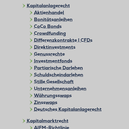
Kapitalanlagerecht
Aktienhandel
Bonitätsanleihen
CoCo Bonds
Crowdfunding
Differenzkontrakte | CFDs
Direktinvestments
Genussrechte
Investmentfonds
Partiarische Darlehen
Schuldscheindarlehen
Stille Gesellschaft
Unternehmensanleihen
Währungsswaps
Zinsswaps
Deutsches Kapitalanlagerecht
Kapitalmarktrecht
AIFM-Richtlinie