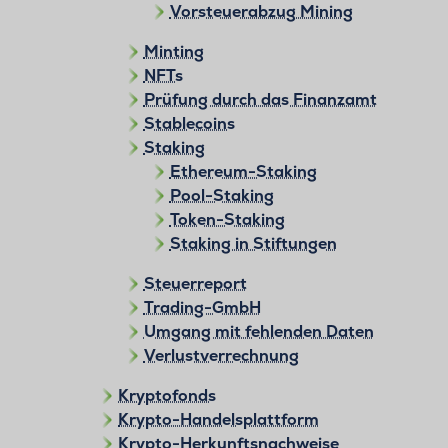
Vorsteuerabzug Mining
Minting
NFTs
Prüfung durch das Finanzamt
Stablecoins
Staking
Ethereum-Staking
Pool-Staking
Token-Staking
Staking in Stiftungen
Steuerreport
Trading-GmbH
Umgang mit fehlenden Daten
Verlustverrechnung
Kryptofonds
Krypto-Handelsplattform
Krypto-Herkunftsnachweise