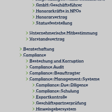
GmbH-Geschäftsführer
Honorarkräfte in NPOs
Honorarvertrag
Statusfeststellung
Unternehmerische Mitbestimmung
Vorstandsvertrag
Beraterhaftung
Compliance
Bestechung und Korruption
Compliance Audit
Compliance-Beauftragter
Compliance-Management-Systeme
Compliance-Due-Diligence
Compliance-Schulung
Exportkontrolle
Geschäftspartnerprüfung
Hinweisgebersystem