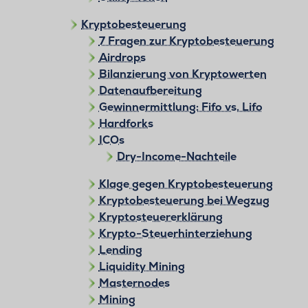
Kryptobesteuerung
7 Fragen zur Kryptobesteuerung
Airdrops
Bilanzierung von Kryptowerten
Datenaufbereitung
Gewinnermittlung: Fifo vs. Lifo
Hardforks
ICOs
Dry-Income-Nachteile
Klage gegen Kryptobesteuerung
Kryptobesteuerung bei Wegzug
Kryptosteuererklärung
Krypto-Steuerhinterziehung
Lending
Liquidity Mining
Masternodes
Mining