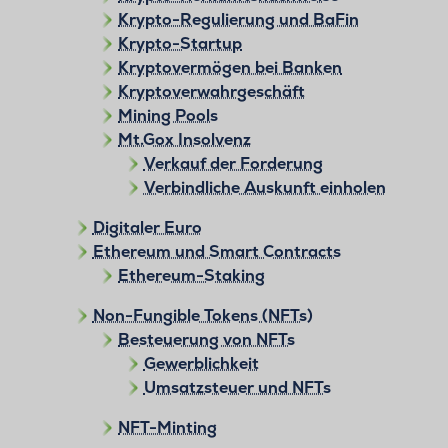
Krypto-Regulierung und BaFin
Krypto-Startup
Kryptovermögen bei Banken
Kryptoverwahrgeschäft
Mining Pools
Mt.Gox Insolvenz
Verkauf der Forderung
Verbindliche Auskunft einholen
Digitaler Euro
Ethereum und Smart Contracts
Ethereum-Staking
Non-Fungible Tokens (NFTs)
Besteuerung von NFTs
Gewerblichkeit
Umsatzsteuer und NFTs
NFT-Minting