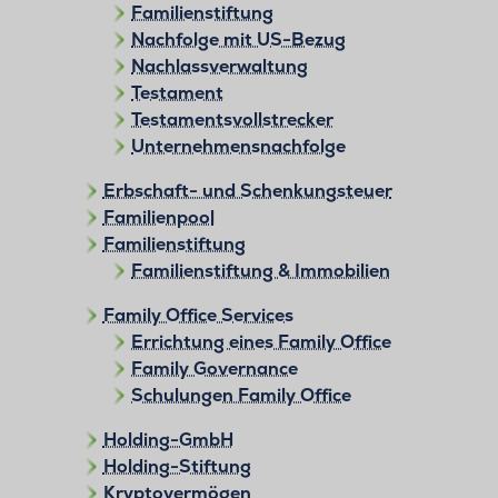
Familienstiftung
Nachfolge mit US-Bezug
Nachlassverwaltung
Testament
Testamentsvollstrecker
Unternehmensnachfolge
Erbschaft- und Schenkungsteuer
Familienpool
Familienstiftung
Familienstiftung & Immobilien
Family Office Services
Errichtung eines Family Office
Family Governance
Schulungen Family Office
Holding-GmbH
Holding-Stiftung
Kryptovermögen