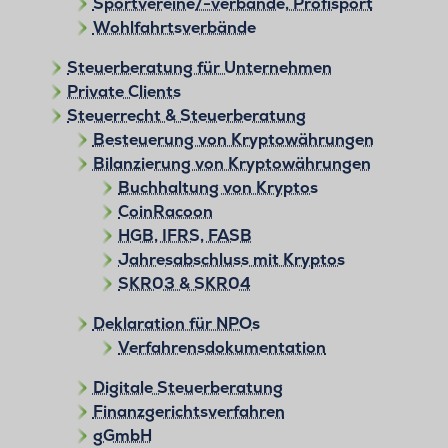
Sportvereine/-verbände, Profisport
Wohlfahrtsverbände
Steuerberatung für Unternehmen
Private Clients
Steuerrecht & Steuerberatung
Besteuerung von Kryptowährungen
Bilanzierung von Kryptowährungen
Buchhaltung von Kryptos
CoinRacoon
HGB, IFRS, FASB
Jahresabschluss mit Kryptos
SKR03 & SKR04
Deklaration für NPOs
Verfahrensdokumentation
Digitale Steuerberatung
Finanzgerichtsverfahren
gGmbH