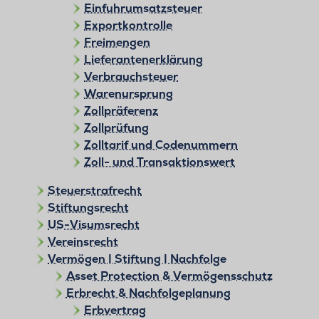
Einfuhrumsatzsteuer
Exportkontrolle
Freimengen
Lieferantenerklärung
Verbrauchsteuer
Warenursprung
Zollpräferenz
Zollprüfung
Zolltarif und Codenummern
Zoll- und Transaktionswert
Steuerstrafrecht
Stiftungsrecht
US-Visumsrecht
Vereinsrecht
Vermögen | Stiftung | Nachfolge
Asset Protection & Vermögensschutz
Erbrecht & Nachfolgeplanung
Erbvertrag