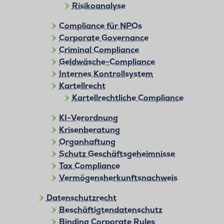
Risikoanalyse
Compliance für NPOs
Corporate Governance
Criminal Compliance
Geldwäsche-Compliance
Internes Kontrollsystem
Kartellrecht
Kartellrechtliche Compliance
KI-Verordnung
Krisenberatung
Organhaftung
Schutz Geschäftsgeheimnisse
Tax Compliance
Vermögensherkunftsnachweis
Datenschutzrecht
Beschäftigtendatenschutz
Binding Corporate Rules