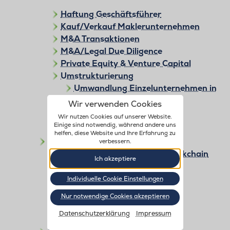
Haftung Geschäftsführer
Kauf/Verkauf Maklerunternehmen
M&A Transaktionen
M&A/Legal Due Diligence
Private Equity & Venture Capital
Umstrukturierung
Umwandlung Einzelunternehmen in
GmbH
Wir verwenden Cookies
Wir nutzen Cookies auf unserer Website.
Unternehmensbewertung
Einige sind notwendig, während andere uns
helfen, diese Website und Ihre Erfahrung zu
Gewerblicher Rechtsschutz
verbessern.
Geistiges Eigentum in der Blockchain
Ich akzeptiere
IP Due Diligence
Markenrecht
Individuelle Cookie Einstellungen
Markenschutz
Nur notwendige Cookies akzeptieren
Lizenzverträge
Datenschutzerklärung
Impressum