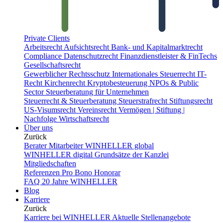
Private Clients
Arbeitsrecht
Aufsichtsrecht
Bank- und Kapitalmarktrecht
Compliance
Datenschutzrecht
Finanzdienstleister & FinTechs
Gesellschaftsrecht
Gewerblicher Rechtsschutz
Internationales Steuerrecht
IT-
Recht
Kirchenrecht
Kryptobesteuerung
NPOs & Public
Sector
Steuerberatung für Unternehmen
Steuerrecht & Steuerberatung
Steuerstrafrecht
Stiftungsrecht
US-Visumsrecht
Vereinsrecht
Vermögen | Stiftung |
Nachfolge
Wirtschaftsrecht
Über uns
Zurück
Berater
Mitarbeiter
WINHELLER global
WINHELLER digital
Grundsätze der Kanzlei
Mitgliedschaften
Referenzen
Pro Bono
Honorar
FAQ
20 Jahre WINHELLER
Blog
Karriere
Zurück
Karriere bei WINHELLER
Aktuelle Stellenangebote