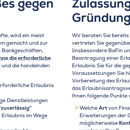
ßes gegen
Zulassung
Gründung
fte, wird ein meist
Wir beraten Sie bereits
m gemacht und zur
vertreten Sie gegenüb
n Bankgeschäften,
(insbesondere BaFin und
hne die erforderliche
Beantragung einer Erlau
 und die handelnden
Erlaubnis Sie für die 
Voraussetzungen Sie hie
Vorbereitung des Erlau
rforderliche Erlaubnis
das Erlaubnisantragsve
Ihnen folgende Punkte 
ge Dienstleistungen
"zuverlässig"
Welche
Art
von Fina
er Erlaubnis im Wege
Erweiterungen der 
möglicherweise
Konf