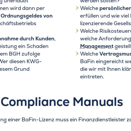
g unerlaubt
werden sollten?
men wird dann per
Welche
persönliche
s
Ordnungsgeldes von
erfüllen und wie vie
chäftsbetriebs
lizenzierende Gesell
Welche Risikosteue
uchnahme durch Kunden
,
welche Anforderun
eistung ein Schaden
Management
gestell
 dem BGH zufolge
Welche
Vertragsmus
 Wer diesen KWG-
BaFin eingereicht we
diesem Grund
die wir mit Ihnen kl
eintreten.
 Compliance Manuals
ng einer BaFin-Lizenz muss ein Finanzdienstleister z