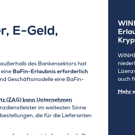
WINH
r, E-Geld,
Erla
Kryp
WINHEL
nieder
 außerhalb des Bankensektors hat
Lizenz
 eine
BaFin-Erlaubnis erforderlich
auch f
nd Geschäftsmodelle eine BaFin-
Mehr 
etz (ZAG) kann Unternehmen
nanzdienstleister im weitesten Sinne
estellungen, die für die Lieferanten