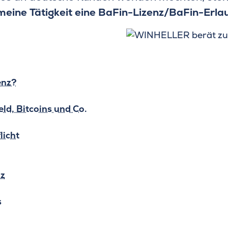
 meine Tätigkeit eine BaFin-Lizenz/BaFin-Erla
enz?
ld, Bitcoins und Co.
licht
nz
s