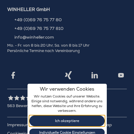
WINHELLER GmbH
+49 (0)69 76 75 77 80
+49 (0)69 76 75 77 810
info@winheller.com
Mo. - Fr. von 8 bis 20 Uhr, Sa. von 8 bis 17 Uhr
Persönliche Termine nach Vereinbarung
X
Xing
Facebook
LinkedIn
YouTu
Wir verwenden Cookies
Wir nutzen Cookies auf unserer Website.
Einige sind notwendig, während andere uns
563
Bewertungen auf ProvenExpert.com
helfen, diese Website und Ihre Erfahrung zu
verbessern.
WINHELLER GmbH
Ich akzeptiere
Impressum
Datenschutz
Barrierefreiheit
Sitemap
Individuelle Cookie Einstellungen
Cookieeinstellungen