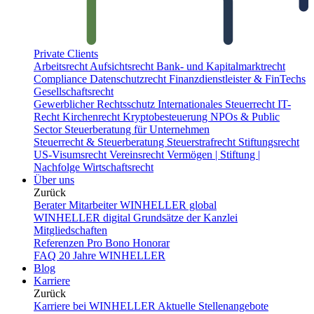
Private Clients
Arbeitsrecht
Aufsichtsrecht
Bank- und Kapitalmarktrecht
Compliance
Datenschutzrecht
Finanzdienstleister & FinTechs
Gesellschaftsrecht
Gewerblicher Rechtsschutz
Internationales Steuerrecht
IT-
Recht
Kirchenrecht
Kryptobesteuerung
NPOs & Public
Sector
Steuerberatung für Unternehmen
Steuerrecht & Steuerberatung
Steuerstrafrecht
Stiftungsrecht
US-Visumsrecht
Vereinsrecht
Vermögen | Stiftung |
Nachfolge
Wirtschaftsrecht
Über uns
Zurück
Berater
Mitarbeiter
WINHELLER global
WINHELLER digital
Grundsätze der Kanzlei
Mitgliedschaften
Referenzen
Pro Bono
Honorar
FAQ
20 Jahre WINHELLER
Blog
Karriere
Zurück
Karriere bei WINHELLER
Aktuelle Stellenangebote