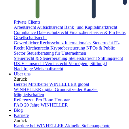
Private Clients
Arbeitsrecht
Aufsichtsrecht
Bank- und Kapitalmarktrecht
Compliance
Datenschutzrecht
Finanzdienstleister & FinTechs
Gesellschaftsrecht
Gewerblicher Rechtsschutz
Internationales Steuerrecht
IT-
Recht
Kirchenrecht
Kryptobesteuerung
NPOs & Public
Sector
Steuerberatung für Unternehmen
Steuerrecht & Steuerberatung
Steuerstrafrecht
Stiftungsrecht
US-Visumsrecht
Vereinsrecht
Vermögen | Stiftung |
Nachfolge
Wirtschaftsrecht
Über uns
Zurück
Berater
Mitarbeiter
WINHELLER global
WINHELLER digital
Grundsätze der Kanzlei
Mitgliedschaften
Referenzen
Pro Bono
Honorar
FAQ
20 Jahre WINHELLER
Blog
Karriere
Zurück
Karriere bei WINHELLER
Aktuelle Stellenangebote