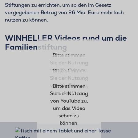
Stiftungen zu errichten, um so den im Gesetz
vorgegebenen Betrag von 26 Mio. Euro mehrfach
nutzen zu können.
WINHELLER Videos rund um die
Familienstiftung
Bitte stimmen
Sie der Nutzung
von YouTube zu,
Bitte stimmen
um das Video
Sie der Nutzung
sehen zu
von YouTube zu,
Bitte stimmen
können.
um das Video
Sie der Nutzung
sehen zu
von YouTube zu,
können.
um das Video
sehen zu
können.