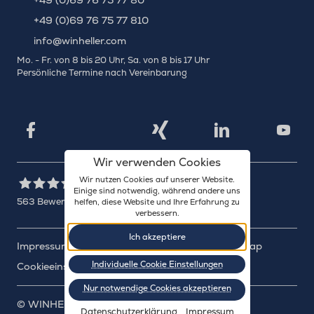
+49 (0)69 76 75 77 80
+49 (0)69 76 75 77 810
info@winheller.com
Mo. - Fr. von 8 bis 20 Uhr, Sa. von 8 bis 17 Uhr
Persönliche Termine nach Vereinbarung
X
Xing
Facebook
LinkedIn
YouTu
Wir verwenden Cookies
Wir nutzen Cookies auf unserer Website.
Einige sind notwendig, während andere uns
563
Bewertungen auf ProvenExpert.com
helfen, diese Website und Ihre Erfahrung zu
verbessern.
WINHELLER GmbH
Ich akzeptiere
Impressum
Datenschutz
Barrierefreiheit
Sitemap
Individuelle Cookie Einstellungen
Cookieeinstellungen
Nur notwendige Cookies akzeptieren
©
WINHELLER GmbH
: 2003-2026
Datenschutzerklärung
Impressum