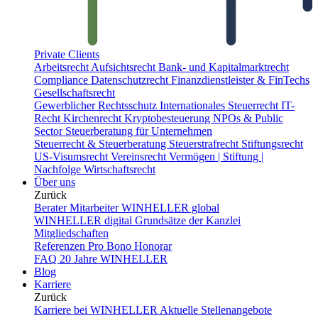
Private Clients
Arbeitsrecht
Aufsichtsrecht
Bank- und Kapitalmarktrecht
Compliance
Datenschutzrecht
Finanzdienstleister & FinTechs
Gesellschaftsrecht
Gewerblicher Rechtsschutz
Internationales Steuerrecht
IT-
Recht
Kirchenrecht
Kryptobesteuerung
NPOs & Public
Sector
Steuerberatung für Unternehmen
Steuerrecht & Steuerberatung
Steuerstrafrecht
Stiftungsrecht
US-Visumsrecht
Vereinsrecht
Vermögen | Stiftung |
Nachfolge
Wirtschaftsrecht
Über uns
Zurück
Berater
Mitarbeiter
WINHELLER global
WINHELLER digital
Grundsätze der Kanzlei
Mitgliedschaften
Referenzen
Pro Bono
Honorar
FAQ
20 Jahre WINHELLER
Blog
Karriere
Zurück
Karriere bei WINHELLER
Aktuelle Stellenangebote