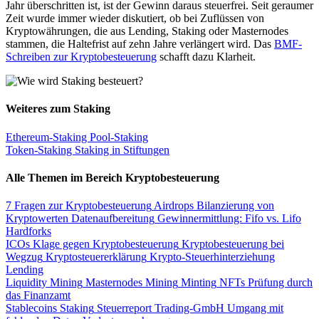
Jahr überschritten ist, ist der Gewinn daraus steuerfrei. Seit geraumer
Zeit wurde immer wieder diskutiert, ob bei Zuflüssen von
Kryptowährungen, die aus Lending, Staking oder Masternodes
stammen, die Haltefrist auf zehn Jahre verlängert wird. Das
BMF-
Schreiben zur Kryptobesteuerung
schafft dazu Klarheit.
Weiteres zum Staking
Ethereum-Staking
Pool-Staking
Token-Staking
Staking in Stiftungen
Alle Themen im Bereich Kryptobesteuerung
7 Fragen zur Kryptobesteuerung
Airdrops
Bilanzierung von
Kryptowerten
Datenaufbereitung
Gewinnermittlung: Fifo vs. Lifo
Hardforks
ICOs
Klage gegen Kryptobesteuerung
Kryptobesteuerung bei
Wegzug
Kryptosteuererklärung
Krypto-Steuerhinterziehung
Lending
Liquidity Mining
Masternodes
Mining
Minting
NFTs
Prüfung durch
das Finanzamt
Stablecoins
Staking
Steuerreport
Trading-GmbH
Umgang mit