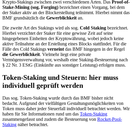
Krypto-Stakings zwischen zwei verschiedenen Arten. Das
Proof-of-
Stake-Mining (sog. Forging)
bezeichnet einen Vorgang, bei dem
der Staker aktiv an der Blockerstellung teilnimmt. Hierbei nimmt das
BMF grundsätzlich die
Gewerblichkeit
an.
Die zweite Art des Stakings wird als sog.
Cold Staking
bezeichnet.
Hierbei verzichtet der Staker für eine gewisse Zeit auf seine
hingegebenen Einheiten der Kryptowährung, wobei jedoch keine
aktive Teilnahme an der Erstellung eines Blocks stattfindet. Für die
Fälle des Cold Stakings
verneint
das BMF hingegen in der Regel
die Gewerblichkeit
. Vielmehr liegt eine private
Vermögensverwaltung vor, weshalb eine Staking-Besteuerung nach
§ 22 Nr. 3 EStG (Einkünfte aus sonstiger Leistung) erfolgen muss.
Token-Staking und Steuern: hier muss
individuell geprüft werden
Das sog. Token-Staking wurde durch das BMF bisher nicht
bedacht. Aufgrund der vielfältigen Gestaltungsmöglichkeiten von
Token muss daher jeder Steuerfall individuell betrachtet werden. Wir
haben für Sie Informationen rund um das
Token-Staking
zusammengefasst und zudem die Besteuerung von
Rocket-Pool-
Staking
näher betrachtet.