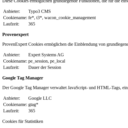
Diese Cookies ermöglichen grundlegende Funktionen, die für die einw
Anbieter:
Typo3 CMS
Cookiename:
fe*, t3*, wacon_cookie_management
Laufzeit:
365
Provenexpert
ProvenExpert Cookies ermöglichen die Einblendung von grundlegen
Anbieter:
Expert Systems AG
Cookiename:
pe_session, pe_local
Laufzeit:
Dauer der Session
Google Tag Manager
Der Google Tag Manager verwaltet JavaScript- und HTML-Tags, eins
Anbieter:
Google LLC
Cookiename:
gtag*
Laufzeit:
365
Cookies für Statistiken