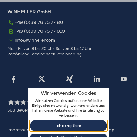
WINHELLER GmbH
+49 (0)69 76 75 77 80
+49 (0)69 76 75 77 810
info@winheller.com
Mo. - Fr. von 8 bis 20 Uhr, Sa. von 8 bis 17 Uhr
Persönliche Termine nach Vereinbarung
X
Xing
Facebook
LinkedIn
YouTu
Wir verwenden Cookies
Wir nutzen Cookies auf unserer Website.
Einige sind notwendig, während andere uns
563
Bewertungen auf ProvenExpert.com
helfen, diese Website und Ihre Erfahrung zu
verbessern.
WINHELLER GmbH
Ich akzeptiere
Impressum
Datenschutz
Barrierefreiheit
Sitemap