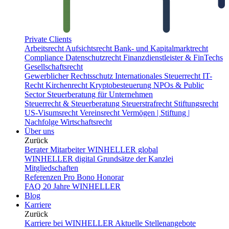
Private Clients
Arbeitsrecht
Aufsichtsrecht
Bank- und Kapitalmarktrecht
Compliance
Datenschutzrecht
Finanzdienstleister & FinTechs
Gesellschaftsrecht
Gewerblicher Rechtsschutz
Internationales Steuerrecht
IT-
Recht
Kirchenrecht
Kryptobesteuerung
NPOs & Public
Sector
Steuerberatung für Unternehmen
Steuerrecht & Steuerberatung
Steuerstrafrecht
Stiftungsrecht
US-Visumsrecht
Vereinsrecht
Vermögen | Stiftung |
Nachfolge
Wirtschaftsrecht
Über uns
Zurück
Berater
Mitarbeiter
WINHELLER global
WINHELLER digital
Grundsätze der Kanzlei
Mitgliedschaften
Referenzen
Pro Bono
Honorar
FAQ
20 Jahre WINHELLER
Blog
Karriere
Zurück
Karriere bei WINHELLER
Aktuelle Stellenangebote