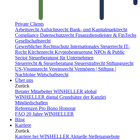
Private Clients
Arbeitsrecht
Aufsichtsrecht
Bank- und Kapitalmarktrecht
Compliance
Datenschutzrecht
Finanzdienstleister & FinTechs
Gesellschaftsrecht
Gewerblicher Rechtsschutz
Internationales Steuerrecht
IT-
Recht
Kirchenrecht
Kryptobesteuerung
NPOs & Public
Sector
Steuerberatung für Unternehmen
Steuerrecht & Steuerberatung
Steuerstrafrecht
Stiftungsrecht
US-Visumsrecht
Vereinsrecht
Vermögen | Stiftung |
Nachfolge
Wirtschaftsrecht
Über uns
Zurück
Berater
Mitarbeiter
WINHELLER global
WINHELLER digital
Grundsätze der Kanzlei
Mitgliedschaften
Referenzen
Pro Bono
Honorar
FAQ
20 Jahre WINHELLER
Blog
Karriere
Zurück
Karriere bei WINHELLER
Aktuelle Stellenangebote