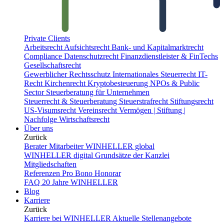
Private Clients
Arbeitsrecht
Aufsichtsrecht
Bank- und Kapitalmarktrecht
Compliance
Datenschutzrecht
Finanzdienstleister & FinTechs
Gesellschaftsrecht
Gewerblicher Rechtsschutz
Internationales Steuerrecht
IT-
Recht
Kirchenrecht
Kryptobesteuerung
NPOs & Public
Sector
Steuerberatung für Unternehmen
Steuerrecht & Steuerberatung
Steuerstrafrecht
Stiftungsrecht
US-Visumsrecht
Vereinsrecht
Vermögen | Stiftung |
Nachfolge
Wirtschaftsrecht
Über uns
Zurück
Berater
Mitarbeiter
WINHELLER global
WINHELLER digital
Grundsätze der Kanzlei
Mitgliedschaften
Referenzen
Pro Bono
Honorar
FAQ
20 Jahre WINHELLER
Blog
Karriere
Zurück
Karriere bei WINHELLER
Aktuelle Stellenangebote