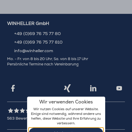
WINHELLER GmbH
+49 (0)69 76 75 77 80
+49 (0)69 76 75 77 810
info@winheller.com
Mo. - Fr. von 8 bis 20 Uhr, Sa. von 8 bis 17 Uhr
Persönliche Termine nach Vereinbarung
X
Xing
Facebook
LinkedIn
YouTu
Wir verwenden Cookies
Wir nutzen Cookies auf unserer Website.
Einige sind notwendig, während andere uns
563
Bewertungen auf ProvenExpert.com
helfen, diese Website und Ihre Erfahrung zu
verbessern.
WINHELLER GmbH