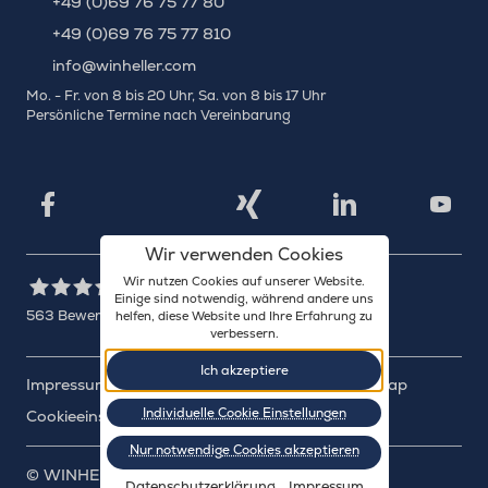
+49 (0)69 76 75 77 80
+49 (0)69 76 75 77 810
info@winheller.com
Mo. - Fr. von 8 bis 20 Uhr, Sa. von 8 bis 17 Uhr
Persönliche Termine nach Vereinbarung
X
Xing
Facebook
LinkedIn
YouTu
Wir verwenden Cookies
Wir nutzen Cookies auf unserer Website.
Einige sind notwendig, während andere uns
563
Bewertungen auf ProvenExpert.com
helfen, diese Website und Ihre Erfahrung zu
verbessern.
WINHELLER GmbH
Ich akzeptiere
Impressum
Datenschutz
Barrierefreiheit
Sitemap
Individuelle Cookie Einstellungen
Cookieeinstellungen
Nur notwendige Cookies akzeptieren
©
WINHELLER GmbH
: 2003-2026
Datenschutzerklärung
Impressum