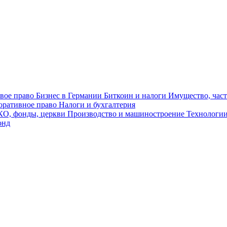
овое право
Бизнес в Германии
Биткоин и налоги
Имущество, част
оративное право
Налоги и бухгалтерия
О, фонды, церкви
Производство и машиностроение
Технологии
онд