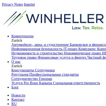
Privacy Notes
Imprint
Компетенции
Zurück
Автомобиле-, авиа- и судостроение
Банковское и финанс
Информационная безопасность
IT-право
Комплаенс
Корп
Недвижимость и строительство
Некоммерческое право
НК
Трудовое право
Финансовые услуги и финтех
Частный ф
О нас
Zurück
Консультанты
Сотрудники
Репутация
Профессиональные стандарты
Сотрудничество
Гонорар
Услуги Pro Bono
Карьера
Социальная ответственность
Блог
Новости
Контакт
RU