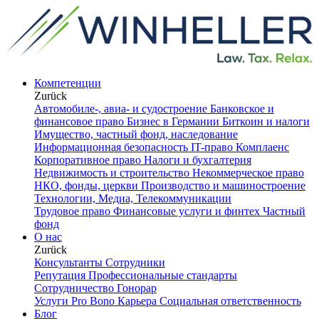
Компетенции
Zurück
Автомобиле-, авиа- и судостроение
Банковское и
финансовое право
Бизнес в Германии
Биткоин и налоги
Имущество, частный фонд, наследование
Информационная безопасность
IT-право
Комплаенс
Корпоративное право
Налоги и бухгалтерия
Недвижимость и строительство
Некоммерческое право
НКО, фонды, церкви
Производство и машиностроение
Технологии, Медиа, Телекоммуникации
Трудовое право
Финансовые услуги и финтех
Частный
фонд
О нас
Zurück
Консультанты
Сотрудники
Репутация
Профессиональные стандарты
Сотрудничество
Гонорар
Услуги Pro Bono
Карьера
Социальная ответственность
Блог