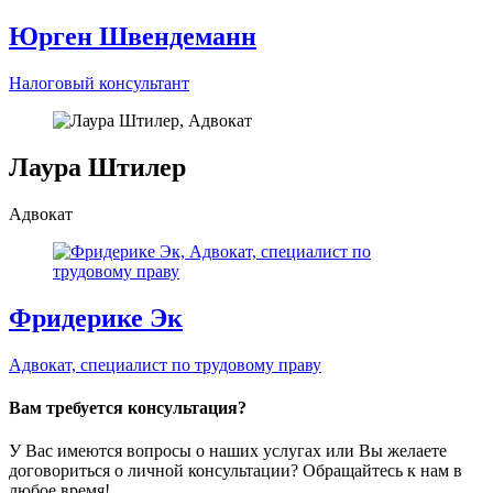
Феликс Херрманн
Налоговый консультант
Юрген Швендеманн
Налоговый консультант
Лаура Штилер
Адвокат