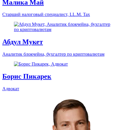
Д.ю.н. Изабелла Лёв
Адвокат
Малика Май
Старший налоговый специалист, LL.M. Tax
Абдул Мукет
Аналитик блокчейна, бухгалтер по криптовалютам
Борис Пикарек