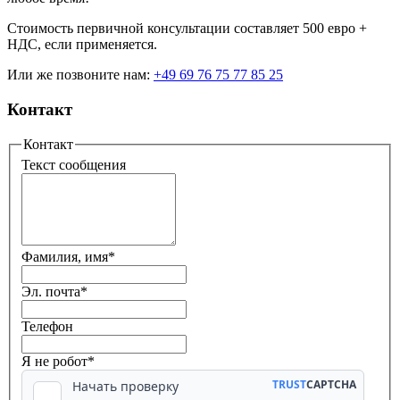
Фридерике Эк
Адвокат, специалист по трудовому праву
Вам требуется консультация?
У Вас имеются вопросы о наших услугах или Вы желаете
договориться о личной консультации? Обращайтесь к нам в
любое время!
Стоимость первичной консультации составляет 500 евро +
НДС, если применяется.
Или же позвоните нам:
+49 69 76 75 77 85 25
Контакт
Контакт
Текст сообщения
Фамилия, имя
*