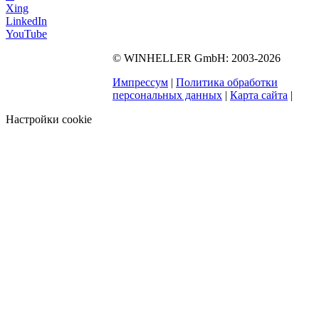
Репутация
Карьера
Контакты
Facebook
X
Xing
LinkedIn
YouTube
©
WINHELLER GmbH
: 2003-2026
563
Bewertungen auf
ProvenExpert.com
Импрессум
|
Политика обработки
WINHELLER GmbH
персональных данных
|
Карта сайта
|
Настройки cookie