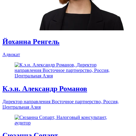
Йоханна Ренгель
Адвокат