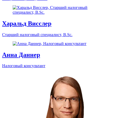
Ирина Винхеллер
Партнер, B.Sc., M.B.L.-HSG, сертифицированный фондовый
консультант (DSA), COO
Харальд Висслер
Старший налоговый специалист, B.Sc.
Анна Даннер
Налоговый консультант