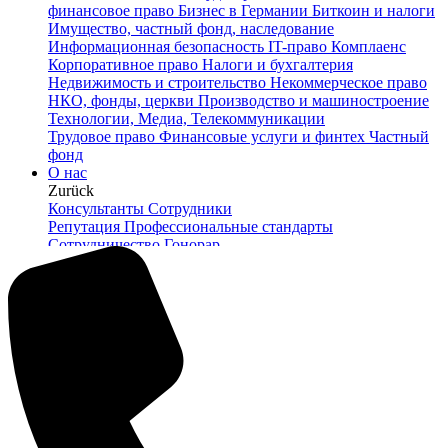
финансовое право
Бизнес в Германии
Биткоин и налоги
Имущество, частный фонд, наследование
Информационная безопасность
IT-право
Комплаенс
Корпоративное право
Налоги и бухгалтерия
Недвижимость и строительство
Некоммерческое право
НКО, фонды, церкви
Производство и машиностроение
Технологии, Медиа, Телекоммуникации
Трудовое право
Финансовые услуги и финтех
Частный
фонд
О нас
Zurück
Консультанты
Сотрудники
Репутация
Профессиональные стандарты
Сотрудничество
Гонорар
Услуги Pro Bono
Карьера
Социальная ответственность
Блог
Новости
Контакт
RU
DE
EN
Suche