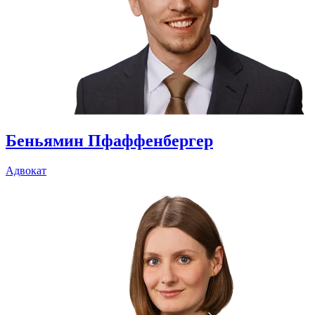
Адвокат
Беньямин Пфаффенбергер
Адвокат