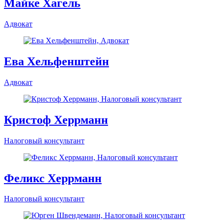
Кари Фосс-Перссон
Американский адвокат (Миннесота, США)
Майке Хагель
Адвокат
Ева Хельфенштейн
Адвокат
Кристоф Херрманн
Налоговый консультант