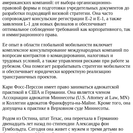
американских компаний: от выбора организационно-
правовой формы и подготовки учредительных документов до
разработки подходящей визовой стратегии. Она часто
сопровождает консульские регистрации E-2 и E-1, а также
заявления L-1 для новых филиалов и обеспечивает
оптимальное соблюдение требований как корпоративного, так
и иммиграционного права.
Ее опыт в области глобальной мобильности включает
комплексное консультирование международных компаний по
вопросам контрактов о командировании, налоговых и
трудовых условий, а также управления рисками при работе за
рубежом. Она помогает разрабатывать стратегии мобильности
и обеспечивает юридически корректную реализацию
трансграничных проектов.
Кари Фосс-Перссон имеет право заниматься адвокатской
практикой в США и Германии. Она является членом
Ассоциации адвокатов Миннесоты (U.S. Attorney at Law, MN)
и Коллегии адвокатов Франкфурта-на-Майне. Кроме того, она
допущена к практике в Верховном суде Миннесоты.
Родом из Остина, штат Техас, она переехала в Германию
двенадцать лет назад по стипендии Александра фон
Гумбольдта. Сегодня она живет с мужем и тремя детьми во