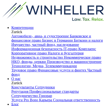
Компетенции
Zurück
Автомобиле-, авиа- и судостроение
Банковское и
финансовое право
Бизнес в Германии
Биткоин и налоги
Имущество, частный фонд, наследование
Информационная безопасность
IT-право
Комплаенс
Корпоративное право
Налоги и бухгалтерия
Недвижимость и строительство
Некоммерческое право
НКО, фонды, церкви
Производство и машиностроение
Технологии, Медиа, Телекоммуникации
Трудовое право
Финансовые услуги и финтех
Частный
фонд
О нас
Zurück
Консультанты
Сотрудники
Репутация
Профессиональные стандарты
Сотрудничество
Гонорар
Услуги Pro Bono
Карьера
Социальная ответственность
Блог