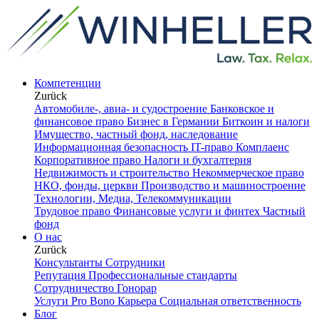
Компетенции
Zurück
Автомобиле-, авиа- и судостроение
Банковское и
финансовое право
Бизнес в Германии
Биткоин и налоги
Имущество, частный фонд, наследование
Информационная безопасность
IT-право
Комплаенс
Корпоративное право
Налоги и бухгалтерия
Недвижимость и строительство
Некоммерческое право
НКО, фонды, церкви
Производство и машиностроение
Технологии, Медиа, Телекоммуникации
Трудовое право
Финансовые услуги и финтех
Частный
фонд
О нас
Zurück
Консультанты
Сотрудники
Репутация
Профессиональные стандарты
Сотрудничество
Гонорар
Услуги Pro Bono
Карьера
Социальная ответственность
Блог