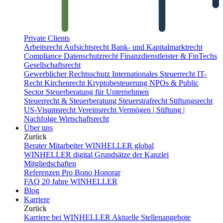
Private Clients
Arbeitsrecht
Aufsichtsrecht
Bank- und Kapitalmarktrecht
Compliance
Datenschutzrecht
Finanzdienstleister & FinTechs
Gesellschaftsrecht
Gewerblicher Rechtsschutz
Internationales Steuerrecht
IT-
Recht
Kirchenrecht
Kryptobesteuerung
NPOs & Public
Sector
Steuerberatung für Unternehmen
Steuerrecht & Steuerberatung
Steuerstrafrecht
Stiftungsrecht
US-Visumsrecht
Vereinsrecht
Vermögen | Stiftung |
Nachfolge
Wirtschaftsrecht
Über uns
Zurück
Berater
Mitarbeiter
WINHELLER global
WINHELLER digital
Grundsätze der Kanzlei
Mitgliedschaften
Referenzen
Pro Bono
Honorar
FAQ
20 Jahre WINHELLER
Blog
Karriere
Zurück
Karriere bei WINHELLER
Aktuelle Stellenangebote