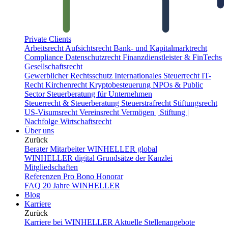
Private Clients
Arbeitsrecht
Aufsichtsrecht
Bank- und Kapitalmarktrecht
Compliance
Datenschutzrecht
Finanzdienstleister & FinTechs
Gesellschaftsrecht
Gewerblicher Rechtsschutz
Internationales Steuerrecht
IT-
Recht
Kirchenrecht
Kryptobesteuerung
NPOs & Public
Sector
Steuerberatung für Unternehmen
Steuerrecht & Steuerberatung
Steuerstrafrecht
Stiftungsrecht
US-Visumsrecht
Vereinsrecht
Vermögen | Stiftung |
Nachfolge
Wirtschaftsrecht
Über uns
Zurück
Berater
Mitarbeiter
WINHELLER global
WINHELLER digital
Grundsätze der Kanzlei
Mitgliedschaften
Referenzen
Pro Bono
Honorar
FAQ
20 Jahre WINHELLER
Blog
Karriere
Zurück
Karriere bei WINHELLER
Aktuelle Stellenangebote