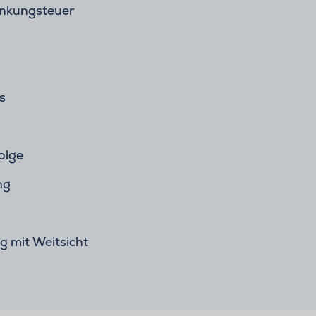
enkungsteuer
s
olge
ng
 mit Weitsicht