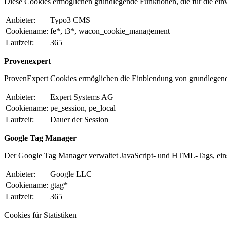
Diese Cookies ermöglichen grundlegende Funktionen, die für die einw
Anbieter:
Typo3 CMS
Cookiename:
fe*, t3*, wacon_cookie_management
Laufzeit:
365
Provenexpert
ProvenExpert Cookies ermöglichen die Einblendung von grundlegen
Anbieter:
Expert Systems AG
Cookiename:
pe_session, pe_local
Laufzeit:
Dauer der Session
Google Tag Manager
Der Google Tag Manager verwaltet JavaScript- und HTML-Tags, eins
Anbieter:
Google LLC
Cookiename:
gtag*
Laufzeit:
365
Cookies für Statistiken