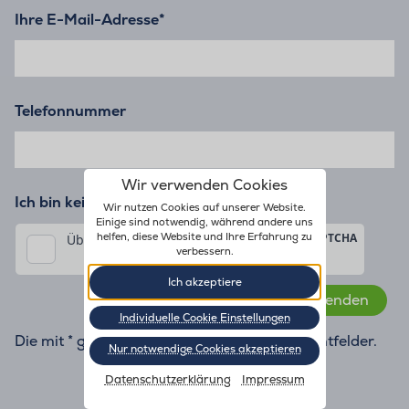
Ihre E-Mail-Adresse
*
Telefonnummer
Wir verwenden Cookies
Ich bin kein Roboter.*
Wir nutzen Cookies auf unserer Website.
Einige sind notwendig, während andere uns
helfen, diese Website und Ihre Erfahrung zu
verbessern.
Ich akzeptiere
Individuelle Cookie Einstellungen
Die mit * gekennzeichneten Felder sind Pflichtfelder.
Nur notwendige Cookies akzeptieren
Datenschutzerklärung
Impressum