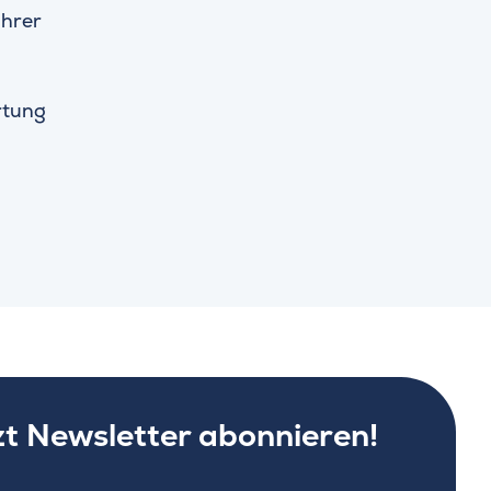
ührer
tung
zt Newsletter abonnieren!