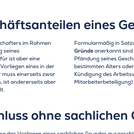
häftsanteilen eines Ge
schafters im Rahmen
Formularmäßig in Satz
g seines
Gründe
anerkannt sind 
ür ist aber eine
Pfändung seines Geschä
Vorliegen eines in der
bestimmten Alters oder
r muss einerseits zwar
Kündigung des Arbeitsv
 ist andererseits aber
Mitarbeiterbeteiligung
t.
hluss ohne sachlichen
hne das Vorliegen eines sachlichen Grundes ausgeschl