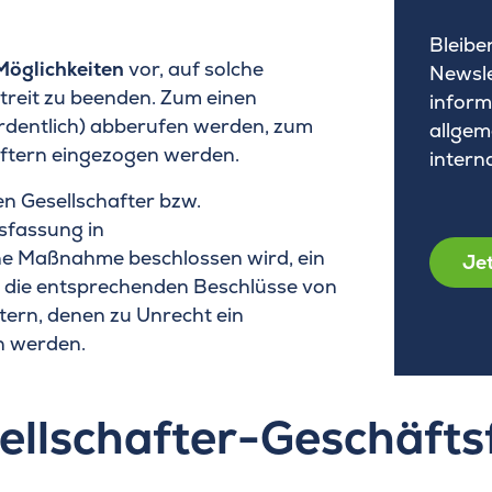
Bleibe
Möglichkeiten
vor, auf solche
Newsle
treit zu beenden. Zum einen
inform
rdentlich) abberufen werden, zum
allgem
aftern eingezogen werden.
intern
en Gesellschafter bzw.
sfassung in
lche Maßnahme beschlossen wird, ein
Jet
 die entsprechenden Beschlüsse von
tern, denen zu Unrecht ein
n werden.
ellschafter-Geschäfts