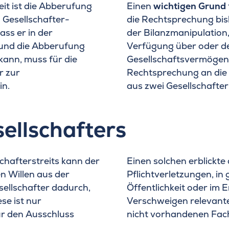
eit ist die Abberufung
Einen
wichtigen Grund
 Gesellschafter-
die Rechtsprechung bis
ss er in der
der Bilanzmanipulation
 und die Abberufung
Verfügung über oder d
kann, muss für die
Gesellschaftsvermögen.
r zur
Rechtsprechung an die 
in.
aus zwei Gesellschafte
ellschafters
chafterstreits kann der
Einen solchen erblickte
n Willen aus der
Pflichtverletzungen, i
ellschafter dadurch,
Öffentlichkeit oder im 
se ist nur
Verschweigen relevante
r den Ausschluss
nicht vorhandenen Fac