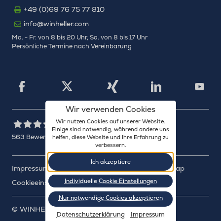
+49 (0)69 76 75 77 810
info@winheller.com
Mo. - Fr. von 8 bis 20 Uhr, Sa. von 8 bis 17 Uhr
Persönliche Termine nach Vereinbarung
X
Xing
Facebook
LinkedIn
YouTu
Wir verwenden Cookies
Wir nutzen Cookies auf unserer Website.
Einige sind notwendig, während andere uns
563
Bewertungen auf ProvenExpert.com
helfen, diese Website und Ihre Erfahrung zu
verbessern.
WINHELLER GmbH
Ich akzeptiere
Impressum
Datenschutz
Barrierefreiheit
Sitemap
Individuelle Cookie Einstellungen
Cookieeinstellungen
Nur notwendige Cookies akzeptieren
©
WINHELLER GmbH
: 2003-2026
Datenschutzerklärung
Impressum