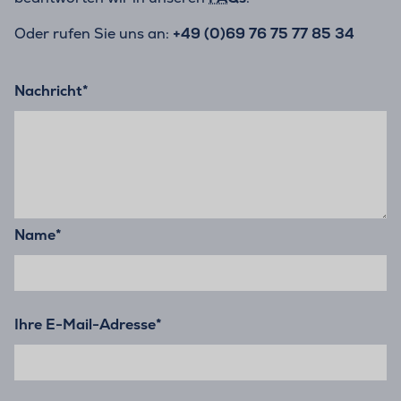
Oder rufen Sie uns an:
+49 (0)69 76 75 77 85 34
Nachricht
*
Name
*
Ihre E-Mail-Adresse
*