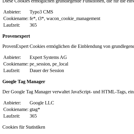
Diese Cookies ermöglichen grundlegende Funktionen, die für die einw
Anbieter:
Typo3 CMS
Cookiename:
fe*, t3*, wacon_cookie_management
Laufzeit:
365
Provenexpert
ProvenExpert Cookies ermöglichen die Einblendung von grundlegen
Anbieter:
Expert Systems AG
Cookiename:
pe_session, pe_local
Laufzeit:
Dauer der Session
Google Tag Manager
Der Google Tag Manager verwaltet JavaScript- und HTML-Tags, eins
Anbieter:
Google LLC
Cookiename:
gtag*
Laufzeit:
365
Cookies für Statistiken