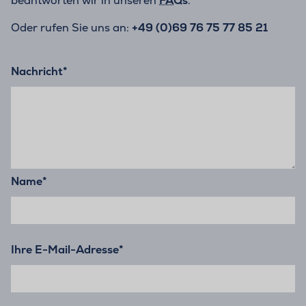
beantworten wir in unseren
FAQs
.
Oder rufen Sie uns an:
+49 (0)69 76 75 77 85 21
Nachricht
*
Name
*
Ihre E-Mail-Adresse
*