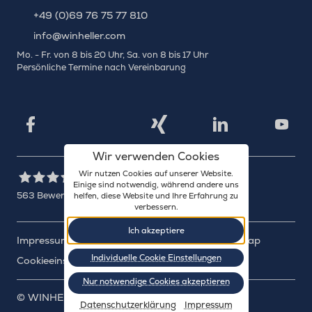
+49 (0)69 76 75 77 810
info@winheller.com
Mo. - Fr. von 8 bis 20 Uhr, Sa. von 8 bis 17 Uhr
Persönliche Termine nach Vereinbarung
X
Xing
Facebook
LinkedIn
YouTu
Wir verwenden Cookies
Wir nutzen Cookies auf unserer Website.
Einige sind notwendig, während andere uns
563
Bewertungen auf ProvenExpert.com
helfen, diese Website und Ihre Erfahrung zu
verbessern.
WINHELLER GmbH
Ich akzeptiere
Impressum
Datenschutz
Barrierefreiheit
Sitemap
Individuelle Cookie Einstellungen
Cookieeinstellungen
Nur notwendige Cookies akzeptieren
©
WINHELLER GmbH
: 2003-2026
Datenschutzerklärung
Impressum