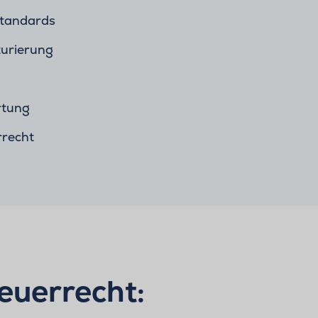
Standards
turierung
tung
recht
euerrecht: