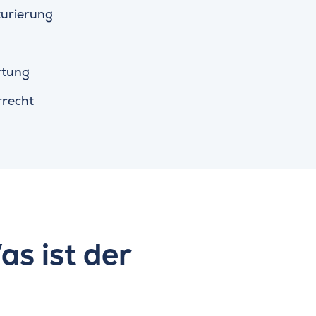
turierung
tung
recht
s ist der