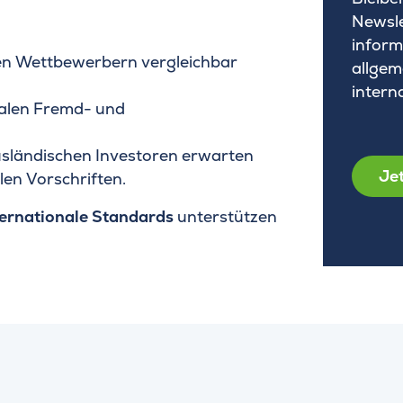
Newsle
inform
len Wettbewerbern vergleichbar
allgem
intern
nalen Fremd- und
usländischen Investoren erwarten
Jet
len Vorschriften.
ernationale Standards
unterstützen