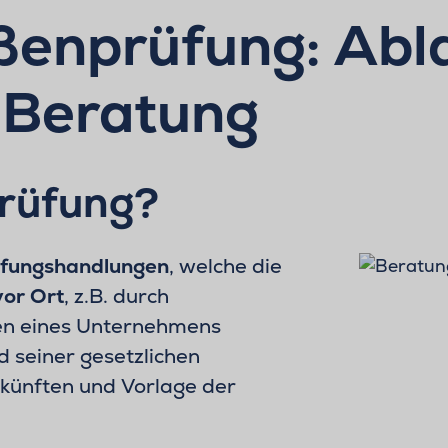
ßenprüfung: Abla
 Beratung
prüfung?
fungshandlungen
, welche die
vor Ort
, z.B. durch
gen eines Unternehmens
d seiner gesetzlichen
skünften und Vorlage der