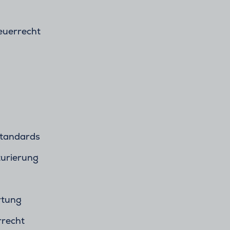
euerrecht
Standards
turierung
tung
recht