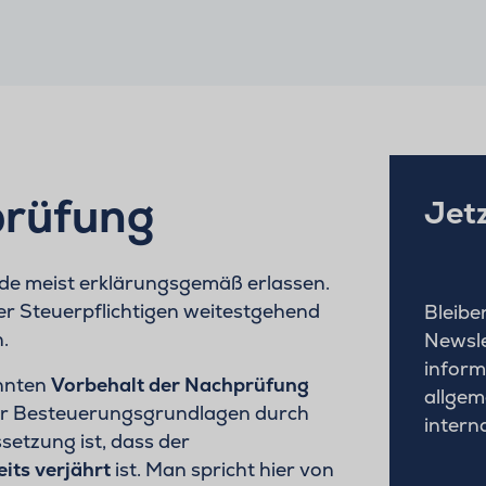
prüfung
Jet
de meist erklärungsgemäß erlassen.
r Steuerpflichtigen weitestgehend
Bleibe
n.
Newsle
inform
annten
Vorbehalt der Nachprüfung
allgem
der Besteuerungsgrundlagen durch
intern
etzung ist, dass der
its verjährt
ist. Man spricht hier von