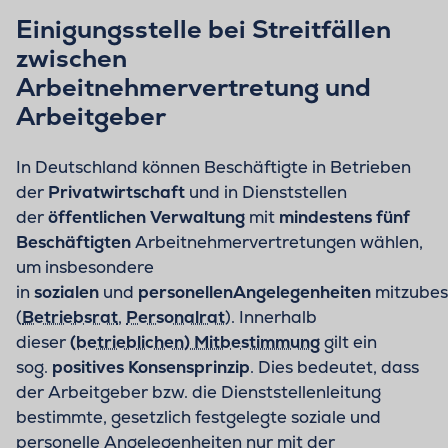
Einigungsstelle bei Streitfällen
zwischen
Arbeitnehmervertretung und
Arbeitgeber
In Deutschland können Beschäftigte in Betrieben
der
Privatwirtschaft
und in Dienststellen
der
öffentlichen Verwaltung
mit
mindestens fünf
Beschäftigten
Arbeitnehmervertretungen wählen,
um insbesondere
in
sozialen
und
personellen
Angelegenheiten
mitzube
(
Betriebsrat
,
Personalrat
). Innerhalb
dieser
(betrieblichen) Mitbestimmung
gilt ein
sog.
positives Konsensprinzip
. Dies bedeutet, dass
der Arbeitgeber bzw. die Dienststellenleitung
bestimmte, gesetzlich festgelegte soziale und
personelle Angelegenheiten nur mit der