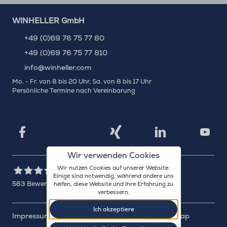
WINHELLER GmbH
+49 (0)69 76 75 77 80
+49 (0)69 76 75 77 810
info@winheller.com
Mo. - Fr. von 8 bis 20 Uhr, Sa. von 8 bis 17 Uhr
Persönliche Termine nach Vereinbarung
X
Xing
Facebook
LinkedIn
YouTu
Wir verwenden Cookies
Wir nutzen Cookies auf unserer Website.
Einige sind notwendig, während andere uns
563
Bewertungen auf ProvenExpert.com
helfen, diese Website und Ihre Erfahrung zu
verbessern.
WINHELLER GmbH
Ich akzeptiere
Impressum
Datenschutz
Barrierefreiheit
Sitemap