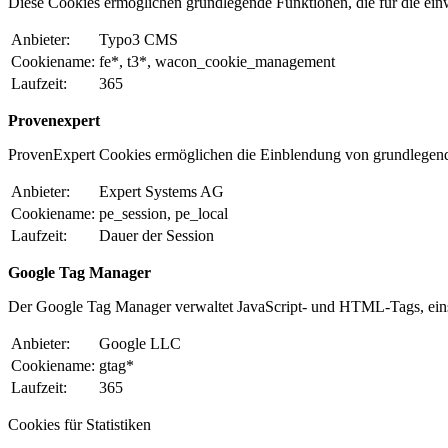
Diese Cookies ermöglichen grundlegende Funktionen, die für die einw
Anbieter:
Typo3 CMS
Cookiename:
fe*, t3*, wacon_cookie_management
Laufzeit:
365
Provenexpert
ProvenExpert Cookies ermöglichen die Einblendung von grundlegen
Anbieter:
Expert Systems AG
Cookiename:
pe_session, pe_local
Laufzeit:
Dauer der Session
Google Tag Manager
Der Google Tag Manager verwaltet JavaScript- und HTML-Tags, eins
Anbieter:
Google LLC
Cookiename:
gtag*
Laufzeit:
365
Cookies für Statistiken