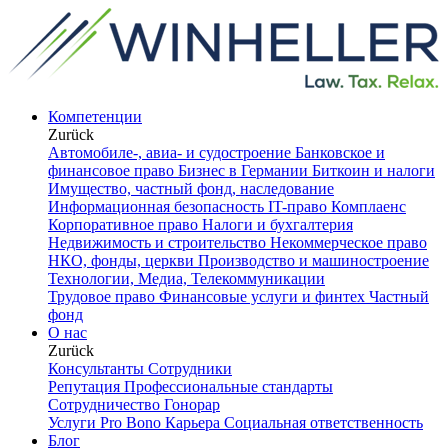
Компетенции
Zurück
Автомобиле-, авиа- и судостроение
Банковское и
финансовое право
Бизнес в Германии
Биткоин и налоги
Имущество, частный фонд, наследование
Информационная безопасность
IT-право
Комплаенс
Корпоративное право
Налоги и бухгалтерия
Недвижимость и строительство
Некоммерческое право
НКО, фонды, церкви
Производство и машиностроение
Технологии, Медиа, Телекоммуникации
Трудовое право
Финансовые услуги и финтех
Частный
фонд
О нас
Zurück
Консультанты
Сотрудники
Репутация
Профессиональные стандарты
Сотрудничество
Гонорар
Услуги Pro Bono
Карьера
Социальная ответственность
Блог