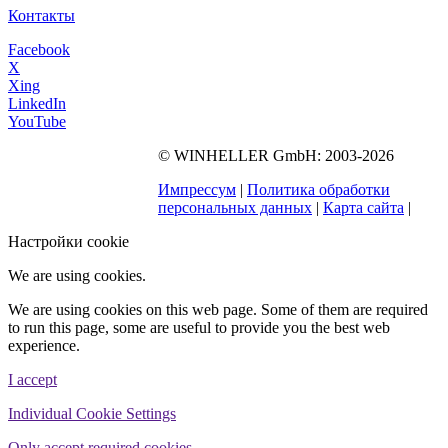
Контакты
Facebook
X
Xing
LinkedIn
YouTube
©
WINHELLER GmbH
: 2003-2026
563
Bewertungen auf
ProvenExpert.com
Импрессум
|
Политика обработки
WINHELLER GmbH
персональных данных
|
Карта сайта
|
Настройки cookie
We are using cookies.
We are using cookies on this web page. Some of them are required
to run this page, some are useful to provide you the best web
experience.
I accept
Individual Cookie Settings
Only accept required cookies.