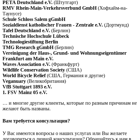
PETA Deutschland e.V.
(Штутгарт)
RMV Rhein-Main-Verkehrsverbund GmbH
(Хофхайм-на-
Таунусе)
Schule Schloss Salem gGmbH
Sozialdienst katholischer Frauen - Zentrale e.V.
(Дортмунд)
Tafel Deutschland e.V.
(Берлин)
Technische Hochschule Lübeck
Technologiestiftung Berlin
TMG Research gGmbH
(Берлин)
Vereinigung der Haus-, Grund- und Wohnungseigentümer
Frankfurt am Main e.V.
Waves Association e.V.
(Франкфурт)
Wildlife Conservation Society
(США)
World Bicycle Relief
(США, Германия и другие)
Veganuary
(Великобритания)
VfB Stuttgart 1893 e.V.
1. FSV Mainz 05 e.V.
… и многие другие клиенты, которые по разным причинам не
желают быть названы.
Вам требуется консультация?
У Вас имеются вопросы о наших услугах или Вы желаете
договориться о личной консультации? Обращайтесь к нам в