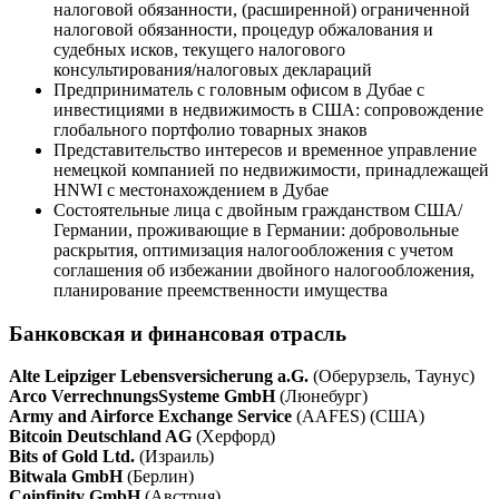
налоговой обязанности, (расширенной) ограниченной
налоговой обязанности, процедур обжалования и
судебных исков, текущего налогового
консультирования/налоговых деклараций
Предприниматель с головным офисом в Дубае с
инвестициями в недвижимость в США: сопровождение
глобального портфолио товарных знаков
Представительство интересов и временное управление
немецкой компанией по недвижимости, принадлежащей
HNWI с местонахождением в Дубае
Состоятельные лица с двойным гражданством США/
Германии, проживающие в Германии: добровольные
раскрытия, оптимизация налогообложения с учетом
соглашения об избежании двойного налогообложения,
планирование преемственности имущества
Банковская и финансовая отрасль
Alte Leipziger Lebensversicherung a.G.
(Оберурзель, Таунус)
Arco VerrechnungsSysteme GmbH
(Люнебург)
Army and Airforce Exchange Service
(AAFES) (США)
Bitcoin Deutschland AG
(Херфорд)
Bits of Gold Ltd.
(Израиль)
Bitwala GmbH
(Берлин)
Coinfinity GmbH
(Австрия)