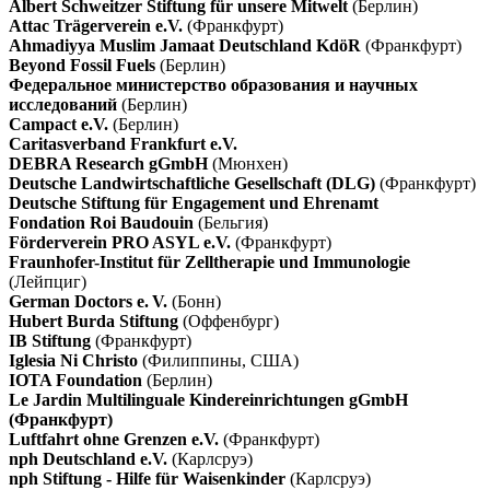
Albert Schweitzer Stiftung für unsere Mitwelt
(Берлин)
Attac Trägerverein e.V.
(Франкфурт)
Ahmadiyya Muslim Jamaat Deutschland KdöR
(Франкфурт)
Beyond Fossil Fuels
(Берлин)
Федеральное министерство образования и научных
исследований
(Берлин)
Campact e.V.
(Берлин)
Caritasverband Frankfurt e.V.
DEBRA Research gGmbH
(Мюнхен)
Deutsche Landwirtschaftliche Gesellschaft (DLG)
(Франкфурт)
Deutsche Stiftung für Engagement und Ehrenamt
Fondation Roi Baudouin
(Бельгия)
Förderverein PRO ASYL e.V.
(Франкфурт)
Fraunhofer-Institut für Zelltherapie und Immunologie
(Лейпциг)
German Doctors e. V.
(Бонн)
Hubert Burda Stiftung
(Оффенбург)
IB Stiftung
(Франкфурт)
Iglesia Ni Christo
(Филиппины, США)
IOTA Foundation
(Берлин)
Le Jardin Multilinguale Kindereinrichtungen gGmbH
(Франкфурт)
Luftfahrt ohne Grenzen e.V.
(Франкфурт)
nph Deutschland e.V.
(Карлсруэ)
nph Stiftung - Hilfe für Waisenkinder
(Карлсруэ)