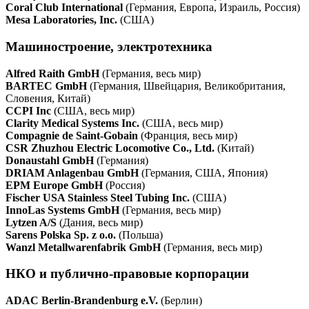
Coral Club International
(Германия, Европа, Израиль, Россия)
Mesa Laboratories, Inc.
(США)
Машиностроение, электротехника
Alfred Raith GmbH
(Германия, весь мир)
BARTEC GmbH
(Германия, Швейцария, Великобритания,
Словения, Китай)
CCPI Inc
(США, весь мир)
Clarity Medical Systems Inc.
(США, весь мир)
Compagnie de Saint-Gobain
(Франция, весь мир)
CSR Zhuzhou Electric Locomotive Co., Ltd.
(Китай)
Donaustahl GmbH
(Германия)
DRIAM Anlagenbau GmbH
(Германия, США, Япония)
EPM Europe GmbH
(Россия)
Fischer USA Stainless Steel Tubing Inc.
(США)
InnoLas Systems GmbH
(Германия, весь мир)
Lytzen A/S
(Дания, весь мир)
Sarens Polska Sp. z o.o.
(Польша)
Wanzl Metallwarenfabrik GmbH
(Германия, весь мир)
НКО и публично-правовые корпорации
ADAC Berlin-Brandenburg e.V.
(Берлин)