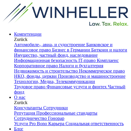
Компетенции
Zurück
Автомобиле-, авиа- и судостроение
Банковское и
финансовое право
Бизнес в Германии
Биткоин и налоги
Имущество, частный фонд, наследование
Информационная безопасность
IT-право
Комплаенс
Корпоративное право
Налоги и бухгалтерия
Недвижимость и строительство
Некоммерческое право
НКО, фонды, церкви
Производство и машиностроение
Технологии, Медиа, Телекоммуникации
Трудовое право
Финансовые услуги и финтех
Частный
фонд
О нас
Zurück
Консультанты
Сотрудники
Репутация
Профессиональные стандарты
Сотрудничество
Гонорар
Услуги Pro Bono
Карьера
Социальная ответственность
Блог