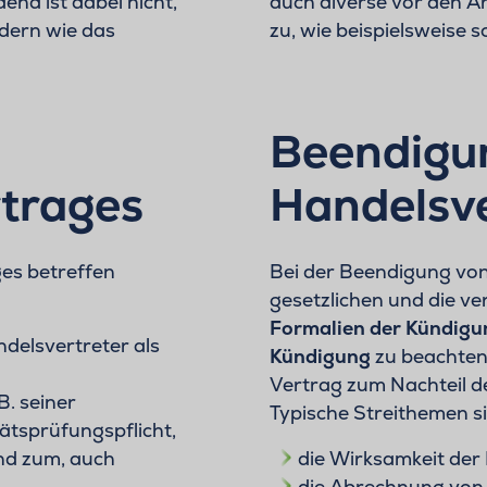
end ist dabei nicht,
auch diverse vor den A
ndern wie das
zu, wie beispielsweise
Beendigu
rtrages
Handelsve
es betreffen
Bei der Beendigung von
gesetzlichen und die v
Formalien der Kündigu
delsvertreter als
Kündigung
zu beachten
Vertrag zum Nachteil d
.B. seiner
Typische Streithemen s
ätsprüfungspflicht,
nd zum, auch
die Wirksamkeit der
die Abrechnung von