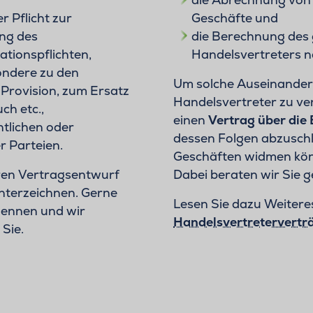
er Pflicht zur
Geschäfte und
ng des
die Berechnung des 
ationspflichten,
Handelsvertreters 
ondere zu den
Um solche Auseinande
 Provision, zum Ersatz
Handelsvertreter zu ver
h etc.,
einen
Vertrag über die
tlichen oder
dessen Folgen abzuschl
r Parteien.
Geschäften widmen könne
ren Vertragsentwurf
Dabei beraten wir Sie g
unterzeichnen. Gerne
Lesen Sie dazu Weitere
nennen und wir
Handelsvertretervertr
Sie.