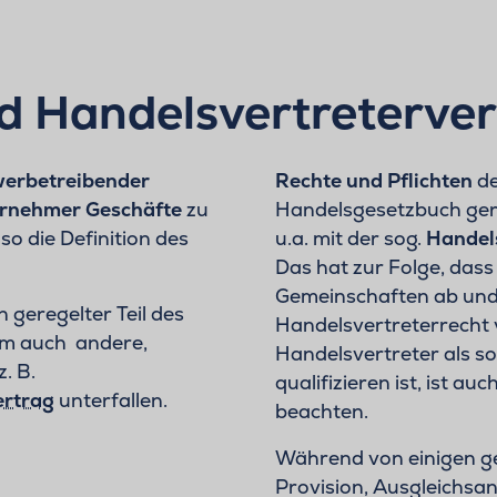
d Handelsvertreterver
werbetreibender
Rechte und Pflichten
de
rnehmer Geschäfte
zu
Handelsgesetzbuch ger
, so die Definition des
u.a. mit der sog.
Handels
Das hat zur Folge, das
Gemeinschaften ab und 
 geregelter Teil des
Handelsvertreterrecht 
dem auch andere,
Handelsvertreter als s
. B.
qualifizieren ist, ist auc
ertrag
unterfallen.
beachten.
Während von einigen ges
Provision, Ausgleichsa