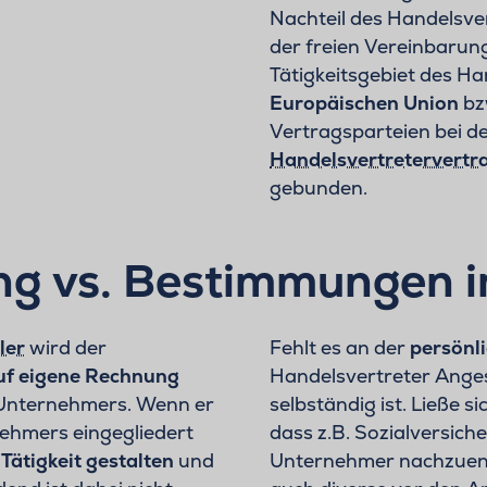
Nachteil des Handelsve
der freien Vereinbarung
Tätigkeitsgebiet des H
Europäischen Union
bz
Vertragsparteien bei de
Handelsvertretervertr
gebunden.
g vs. Bestimmungen i
ler
wird der
Fehlt es an der
persönli
uf eigene Rechnung
Handelsvertreter Anges
 Unternehmers. Wenn er
selbständig ist. Ließe s
ehmers eingegliedert
dass z.B. Sozialversic
e
Tätigkeit gestalten
und
Unternehmer nachzuent