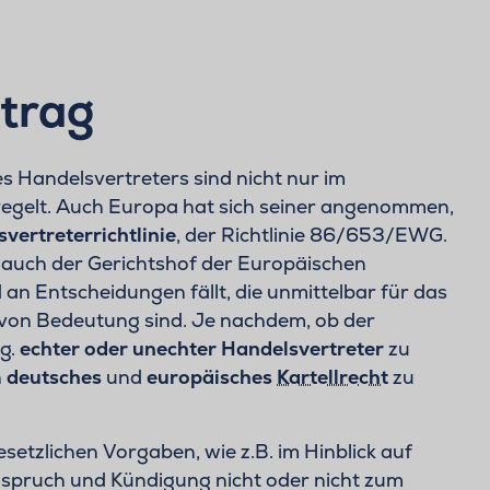
trag
s Handelsvertreters sind nicht nur im
egelt. Auch Europa hat sich seiner angenommen,
vertreterrichtlinie
, der Richtlinie 86/653/EWG.
s auch der Gerichtshof der Europäischen
an Entscheidungen fällt, die unmittelbar für das
von Bedeutung sind. Je nachdem, ob der
og.
echter oder unechter Handelsvertreter
zu
h
deutsches
und
europäisches
Kartellrecht
zu
etzlichen Vorgaben, wie z.B. im Hinblick auf
nspruch und Kündigung nicht oder nicht zum