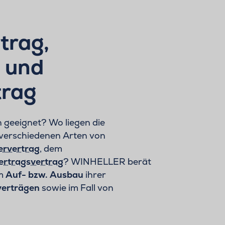
trag,
 und
trag
 geeignet? Wo liegen die
 verschiedenen Arten von
ervertrag
, dem
rtragsvertrag
? WINHELLER berät
im
Auf- bzw. Ausbau
ihrer
verträgen
sowie im Fall von