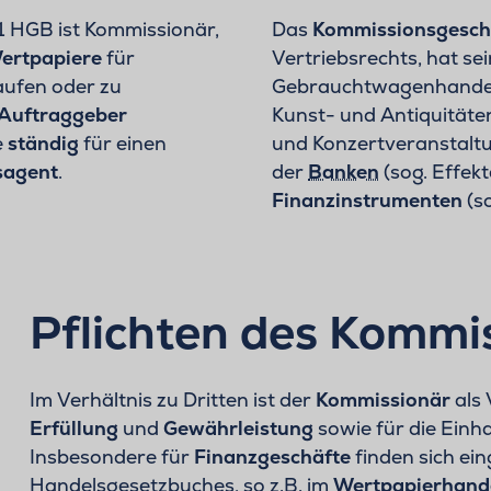
 1 HGB ist Kommissionär,
Das
Kommissionsgesch
ertpapiere
für
Vertriebsrechts, hat se
aufen oder zu
Gebrauchtwagenhandel 
Auftraggeber
Kunst- und Antiquitäte
e
ständig
für einen
und Konzertveranstaltu
sagent
.
der
Banken
(sog. Effek
Finanzinstrumenten
(s
Pflichten des Kommi
Im Verhältnis zu Dritten ist der
Kommissionär
als
Erfüllung
und
Gewährleistung
sowie für die Einha
Insbesondere für
Finanzgeschäfte
finden sich ei
Handelsgesetzbuches, so z.B. im
Wertpapierhand