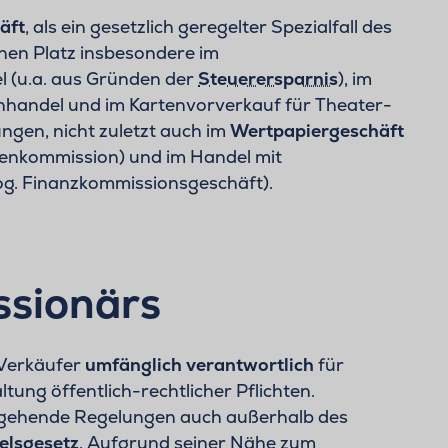
äft
, als ein gesetzlich geregelter Spezialfall des
inen Platz insbesondere im
(u.a. aus Gründen der
Steuerersparnis
), im
nhandel und im Kartenvorverkauf für Theater-
ngen, nicht zuletzt auch im
Wertpapiergeschäft
tenkommission) und im Handel mit
og. Finanzkommissionsgeschäft).
ssionärs
 Verkäufer
umfänglich verantwortlich
für
ltung öffentlich-rechtlicher Pflichten.
ngehende Regelungen auch außerhalb des
elsgesetz
. Aufgrund seiner Nähe zum