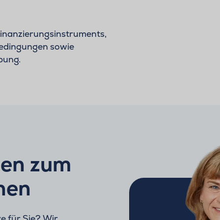
Finanzierungsinstruments,
bedingungen sowie
bung.
gen zum
hen
ve für Sie? Wir