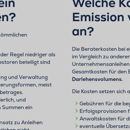
ein
Welche Ko
en?
Emission 
an?
rkömmlichen
Die Beraterkosten bei e
n der Regel niedriger als
im Vergleich zu andere
storen beteiligt sind
Unternehmensanleihe
Gesamtkosten für den 
lung und Verwaltung
Darlehensvolumens.
zierungsformen, meist
Die Kosten setzen sic
betrages.
erlich, und
Gebühren für die be
en Summen ein
Erfolgsprovisionen f
Anwaltskosten für d
nsatz zu Anleihen
eventuelle Übersetz
rlehen nicht