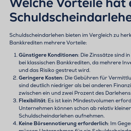
Welche Vorteile hat 
Schuldscheindarleh
Schuldscheindarlehen bieten im Vergleich zu he
Bankkrediten mehrere Vorteile:
Günstigere Konditionen
: Die Zinssätze sind i
bei klassischen Bankkrediten, da mehrere Inve
und das Risiko gestreut wird.
Geringere Kosten
: Die Gebühren für Vermitt
sind deutlich niedriger als bei anderen Finan
zwischen ein und zwei Prozent des Darlehens
Flexibilität
: Es ist kein Mindestvolumen erford
Unternehmen können schon ab relativ klein
Schuldscheindarlehen aufnehmen.
Keine Börsennotierung erforderlich
: Im Gege
müssen Unternehmen für ein Schuldscheinda