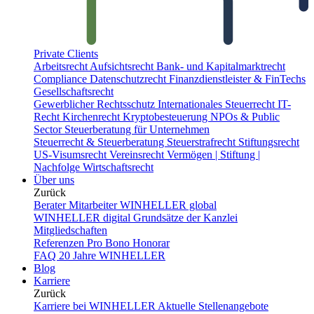
Private Clients
Arbeitsrecht
Aufsichtsrecht
Bank- und Kapitalmarktrecht
Compliance
Datenschutzrecht
Finanzdienstleister & FinTechs
Gesellschaftsrecht
Gewerblicher Rechtsschutz
Internationales Steuerrecht
IT-
Recht
Kirchenrecht
Kryptobesteuerung
NPOs & Public
Sector
Steuerberatung für Unternehmen
Steuerrecht & Steuerberatung
Steuerstrafrecht
Stiftungsrecht
US-Visumsrecht
Vereinsrecht
Vermögen | Stiftung |
Nachfolge
Wirtschaftsrecht
Über uns
Zurück
Berater
Mitarbeiter
WINHELLER global
WINHELLER digital
Grundsätze der Kanzlei
Mitgliedschaften
Referenzen
Pro Bono
Honorar
FAQ
20 Jahre WINHELLER
Blog
Karriere
Zurück
Karriere bei WINHELLER
Aktuelle Stellenangebote