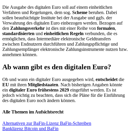
Die Ausgabe des digitalen Euro soll auf einem einheitlichen
Verfahren und Regelungen, dem sog.
Scheme
beruhen. Dabei
sollen beaufsichtigte Institute bei der Ausgabe und ggfs. der
Verwahrung des digitalen Euro einbezogen werden. Bezogen auf
den
Zahlungsverkehr
ist dies mit einer Reihe von
formalen
,
standardisierten
und
einheitlichen Regeln
verbunden, die es
ermöglichen, dass Intermediäre elektronische Geldtransfers
zwischen Endnutzern durchführen und Zahlungspflichtige und
Zahlungsempfänger elektronische Zahlungsinstrumente nutzen bzw.
annehmen können.
Ab wann gibt es den digitalen Euro?
Ob und wann ein digitaler Euro ausgegeben wird,
entscheidet
die
EU
mit ihren
Mitgliedstaaten
. Nach bisherigen Angaben könnte
ein
digitaler Euro
frühestens 2029
eingeführt werden.
Es ist
jedoch wichtig zu beachten, dass sich die Pläne für die Einführung
des digitalen Euro noch ändern können.
Alle Themen im Aufsichtsrecht
Alternativen zur BaFin-Lizenz
BaFin-Schreiben
Banklizenz
Bitcoin und BaFin